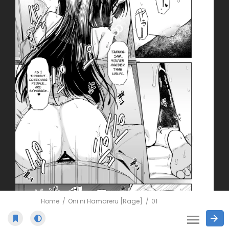
Home
Oni ni Hamareru [Rage]
01